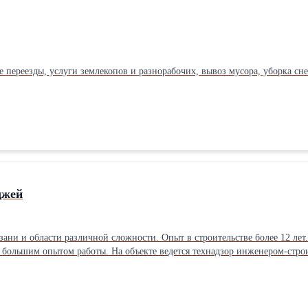
е переезды, услуги землекопов и разнорабочих, вывоз мусора, уборка сн
джей
зани и области различной сложности. Опыт в строительстве более 12 лет
 большим опытом работы. На объекте ведется технадзор инженером-стро
ку и поставку материала на объект. Предоставляем гарантию 5 лет. Бесп
иенты имеют возможность вернуть подоходный налог в размере 13% от с
я объекты. На фото представлены наши работы! Подробная информация на
довать не один десяток лет!Производитель: Собственное производство