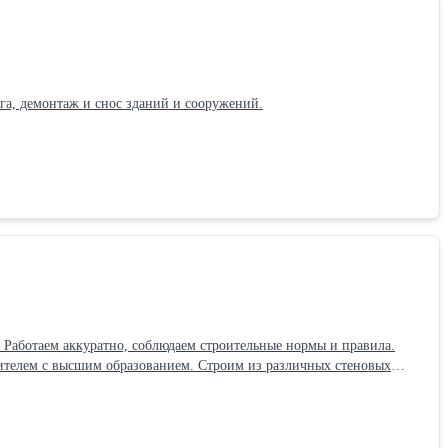
ега, демонтаж и снос зданий и сооружений.
. Работаем аккуратно, соблюдаем строительные нормы и правила.
ителем с высшим образованием. Строим из различных стеновых
латно разрабатываем проект на строительство дома. Дома сдаются в
тоимости строительства. Вы можете посмотреть уже построенные
 нашем сайте: www.stroy-rzn.ru/ Будем рады построить дом Вашей