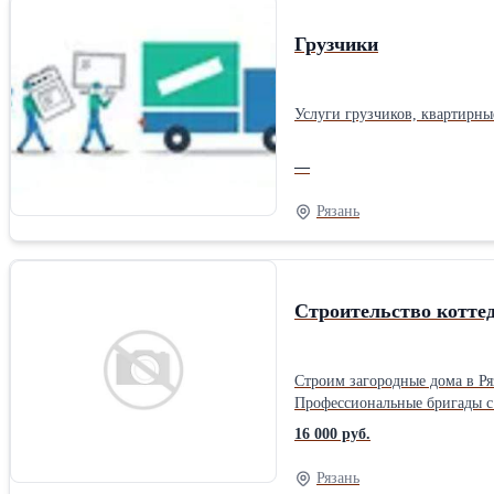
Грузчики
Услуги грузчиков, квартирны
—
Рязань
Строительство котте
Строим загородные дома в Ря
Профессиональные бригады с
материалов. Организуем закуп
16 000 руб.
оговоренные сроки. Наши кл
дома или посетить строящиес
Рязань
мечты, который будет Вас ра