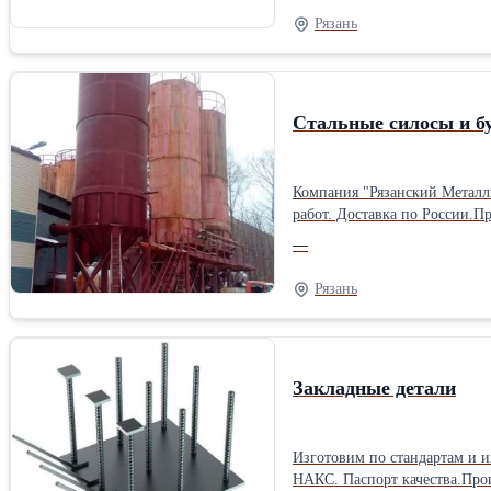
Конструктивный раздел – 250 руб/м2 3-Д визуализация дома с 4-х сторон – 5 000 руб Оказываем услуги по строительству до
Рязань
строительства дома – проект
Стальные силосы и б
Компания "Рязанский Металлист" п
работ. Доставка по России.П
—
Рязань
Закладные детали
Изготовим по стандартам и индивидуальным проектам закладные д
НАКС. Паспорт качества.Про