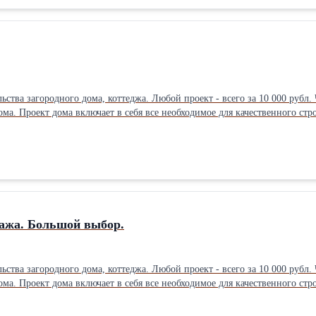
т - всего за 10 000 рубл. Что входит в проект: * Архитектурный раздел. * Конструктивный
ома. Проект дома включает в себя все необходимое для качественного ст
troy-rzn.ru в разделе: Проектирование - Типовые проекты. Вносим необходимые изменения и дополнения в проект. 
мов – от 18 000 руб/м2 При заказе
 на строительство предоставляется бесплатно.Производитель: Собственно
дажа. Большой выбор.
т - всего за 10 000 рубл. Что входит в проект: * Архитектурный раздел. * Конструктивный
ома. Проект дома включает в себя все необходимое для качественного ст
troy-rzn.ru в разделе: Проектирование - Типовые проекты. Вносим необходимые изменения и дополнения в проект. 