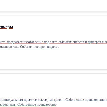
мов – от 18 000 руб/м2 При заказе
 на строительство предоставляется бесплатно.Производитель: Собственно
ункеры
редлагает изготовление под заказ стальных силосов и бункеров любой сложности. Ц
роизводитель: Собственное производство
етали. Собственное производство в Рязани! Выгодные условия. Быстро рассчитаем цену. Аттестация
изводитель: Собственное производство