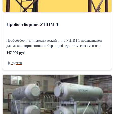
Пробоотборник УППМ-1
Пробоотборник пневматический типа УППМ-1 предназначен
для механизированного отбора проб зерна и маслосемян из
кузовов автомобильного транспорта по всей высоте насыпи,
447 000 руб.
включая придонный слой, с целью получения представительных
проб, характеризующих качество продуктов, поступающих на
Курган
предприятия по переработке зерна и маслосемян.Производитель:
Собственное производство