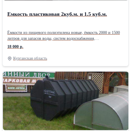
Емкость пластиковая 2куб.м. и 1.5 куб.м.
Ёмкости из пищевого полиэтилена новые, ёмкость 2000 и 1500
литров для запасов воды, систем водоснабжения,
пожаротушения, полив, пищевые и химические жидкости,
18 000 р.
дизтопливо и другие технические сооружения. Белая емкость 2
куб.м. - 22 т.р .,серая 20 т.р. Ёмкость 1.5 куб.м. Белая 20 т.р.
Курганская область
серая 18 т.р. Установка крышки на 350мм., врезка необходимой
резьбы и цвет изделия сделаем под заказ. Все ёмкости в наличии
г. Курган.