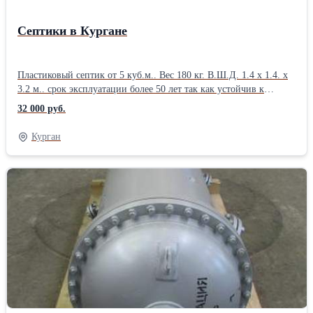
Септики в Кургане
Пластиковый септик от 5 куб.м.. Вес 180 кг. В.Ш.Д. 1.4 х 1.4. х
3.2 м.. срок эксплуатации более 50 лет так как устойчив к
агрессивной среде. При необходимости большего объема емкости
32 000 руб.
соединяются последовательно через пластиковые трубы. Самая
низкая цена! Так как мы производители
Курган
ёмкостей.Производитель: Собственное производство Вид
септика: Однокамерный Расположение: Горизонтальное
Материал: Пластик Длина: 3450 см Ширина: 1500 см Высота:
1500 см Вес: 180 кг