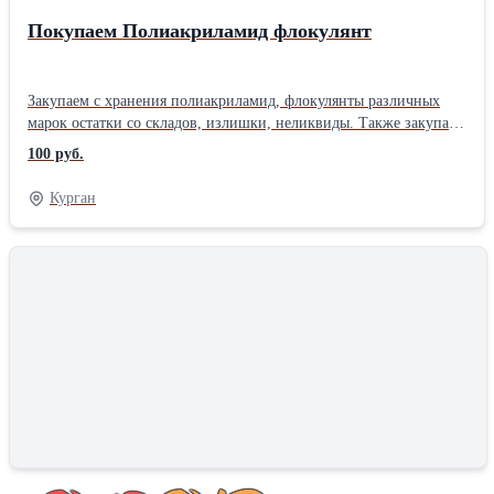
Покупаем Полиакриламид флокулянт
Закупаем с хранения полиакриламид, флокулянты различных
марок остатки со складов, излишки, неликвиды. Также закупаем
другие химически материалы: просьба скидывать в WhatsApp о
100 руб.
цене договоримся ждем ваших предложений
Курган