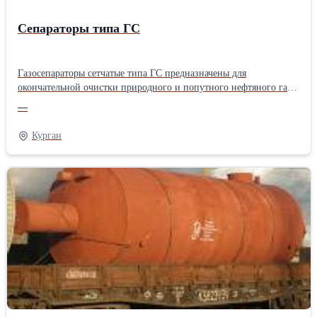
Сепараторы типа ГС
Газосепараторы сетчатые типа ГС предназначены для
окончательной очистки природного и попутного нефтяного газа
от жидкости (конденсата, ингибитора гидратообразования, воды)
—
в промысловых установках подготовки газа к транспорту, в
подземных хранилищах, а также на газоперерабатывающих и
Курган
нефтеперерабатывающих заводах.Производитель: ЗАО "НПО
"ММЗ"