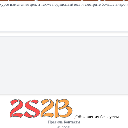
изменения цен, а также подписывайтесь и смотрите больше видео на нашем ютуб канале! ⚙
): 850 * -Рабочие обороты, об/мин: 540 * -Рабочая скорость, км/ч: 4-10 * 
120 * -Соединение с трактором: -класс 1,4. * M67ZJU0MS1X140OПроизв
Объявления без суеты
Правила
Контакты
© 2026