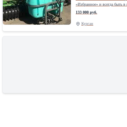
«Избранное» и всегда быть в курсе 
опрыскивателя: * -Объем бака, л.: 600; * -Рабочая ширина, м.: 12/14; * -Масса пустого опрыскивателя, кг. (при транспортировке до поля): 0/220±15 * -Допустимая общая
133 000 руб.
масса. кг. (при работе в поле
(мембранный): PРМ-100/PРМ-
Курган
Тракторные Объём, л.: 600