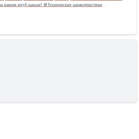
️Технические характеристики
-Количество форсунок, (3-поз.), шт: 25/29 * -Тип насоса
одитель: Польша Тип: Дизельные Вид: Навесные Назначение: