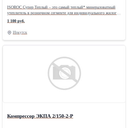
ISOROC Супер Теплый – это самый теплый* минераловатный
утеплитель в розничном сегменте для индивидуального жилого
строительства. В нем сочетаются жесткость камня, повышенная
1 100 руб.
упругость и прочность. Отличается формостабильностью,
устойчивостью в конструкции, снижает затраты на отопление.
Иркутск
*продукт имеет самый низкий в сегменте коэффициент
теплопроводности 0,032 Вт/мК, что делает его теплее на 25% в
сравнении с другими минераловатными утеплителями.
Благодаря этому материал надежно защищает от холода,
исключает промерзание стен и позволяет сократить потери тепла
до 78%. Область применения и рекомендации: - Стены под
облицовку - Каркасные стены - Скатные кровли Характеристики
Компрессор ЭКПА 2/150-2-Р