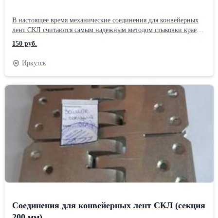
В настоящее время механические соединения для конвейерных
лент СКЛ считаются самым надежным методом стыковки краев
лент. Наше предприятие специализируется на изготовлении
150 руб.
механических соединений разъемных шарнирных. Наши замки
СКЛ подходят для транспортерных лент с толщиной 8 …15 мм.
Иркутск
Секции длинной 100 и 200 мм. Изготавливаем любой объем в
самые кротчайшие сроки. К преимуществам использование
механического способа стыковки можно отнести: - требуется
минимум времени на проведение ремонта; -работы можно
проводит при любых погодных условиях; -не требуется, каких
либо определенных навыков; Вам необходимы механические
соединения для конвейерных лент, тогда скорее набирайте номер
отдела продаж для более подробной консультации: 8 (3952) 727-
900, 727-901... E-mail: 727900@bk.ruПроизводитель:
Собственное производство Тип: Замок для конвейерных лент
Соединения для конвейерных лент СКЛ (секция
200 мм)