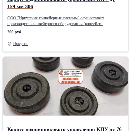
159 мм 306
ООО "Иркутские конвейерные системы" осуществляет
производство конвейерного оборудования (конвейер-
транспортёр, конвейерные ролики, роликоопоры, рольганги,
200 руб.
натяжные барабаны), резьбовых шпилек и анкерных болтов.
Подшипники используются в редукторах для подъёмных
Иркутск
механизмов, в редукторах антенных систем, в конвейерных
системах и др. Купить корпус подшипникового узла в Иркутске,
вы можете любым удобным для Вас способом. В наличии КПУ с
диаметром 76, 89, 102, 108, 127, 133, 159 мм.Производитель:
Ф.Б.Р.Ж
Корпус подшипникового управления КПУ ду 76