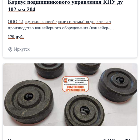
Корпус подшипникового управления КПУ ду
102 мм 204
ООО "Иркутские конвейерные системы" осуществляет
производство конвейерного оборудования (конвейер-
транспортёр, конвейерные ролики, роликоопоры, рольганги,
170 руб.
натяжные барабаны), резьбовых шпилек и анкерных болтов.
Подшипники используются в редукторах для подъёмных
Иркутск
механизмов, в редукторах антенных систем, в конвейерных
системах и др. Купить корпус подшипникового узла в Иркутске,
вы можете любым удобным для Вас способом. В наличии КПУ с
диаметром 76, 89, 102, 108, 127, 133, 159 мм.Производитель:
Ф.Б.Р.Ж