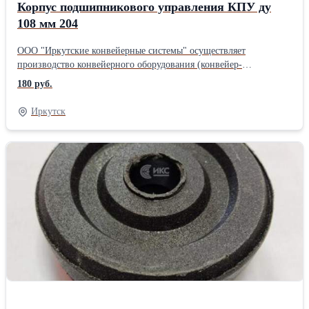
Корпус подшипникового управления КПУ ду
108 мм 204
ООО "Иркутские конвейерные системы" осуществляет
производство конвейерного оборудования (конвейер-
транспортёр, конвейерные ролики, роликоопоры, рольганги,
180 руб.
натяжные барабаны), резьбовых шпилек и анкерных болтов.
Подшипники используются в редукторах для подъёмных
Иркутск
механизмов, в редукторах антенных систем, в конвейерных
системах и др. Купить корпус подшипникового узла в Иркутске,
вы можете любым удобным для Вас способом. В наличии КПУ с
диаметром 76, 89, 102, 108, 127, 133, 159 мм.Производитель:
Ф.Б.Р.Ж