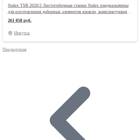
Stalex TSB 2020/2 Листогибочные станки Stalex предназначены
для изготовления доборных элементов кровли, комплектующих
вентиляции и др. изделий из листового металла в цехах. Полно
261 058 руб.
проходной листогиб Stalex TSB 2020/2 сочетает в себе высокие
технические и эксплуатационные характеристики. Основным
Иркутск
преимуществом Stalex TSB 2020/2 является способность гнуть
листовой металл больших толщин: до 2 мм по оцинкованной
стали. Отсутствие ограничения по подаче листа и возможность
Предыдущая
обработки металла больших толщин позволяют применять
станок как в небольших компаниях, так и на крупных
многофункциональных производствах. Stalex TSB 2020/2
Листогибочные станки Stalex предназначены для изготовления
доборных элементов кровли, комплектующих вентиляции и др.
изделий из листового металла в цехах. Полно проходной
листогиб Stalex TSB 2020/2 сочетает в себе высокие технические
и эксплуатационные характеристики. Основным преимуществом
Stalex TSB 2020/2 является способность гнуть листовой металл
больших толщин: до 2 мм по оцинкованной стали. Конструкция
станка имеет вертикальный ход прижимной балки, что
позволяет фиксировать заготовки со строго параллельными
поверхностями и более сильным прижимом по всей длине
станка, в сравнении с обычными осевыми прижимами.