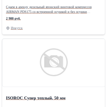
Сдаем в аренду дизельный японский винтовой компрессор
AIRMAN PDS175 со встроенной осушкой и без осушки
Производительность 5 м3/мин. Давление 7 бар Стоимость от 2
2 900 руб.
900 руб. за 24 часа аренды Наличный, безналичный расчёт,
договор ------------------------------------------------- Дополнительно
Иркутск
сдается: - Пескоструйная установка АСО 150 - от 1000 руб/сутки
- Отбойный молоток МОП 2/3- 250 руб/сутки - Рукав
пневматический - 200 руб/25 м.п. - Бетонолом - 700 руб/сутки --
------------------------------------------------ Возможности
компрессора: - Пескоструйные работы с установками 100, 150,
200 литров - Отбойный молоток 1, 2, 3, 4 шт одновременно -
Бетонолом 1, 2, 3 шт одновременно - Подача полусухой стяжки -
Опрессовка и обдув - Торкретирование -------------------------------
-------------------- - Посуточная холодная аренда без оператора -
Сервис и техническое обслуживание - В наличии несколько
единиц - Работаем по всей области - Отгрузка Ангарск, Иркутск
---------------------------------------------------- - WhatsApp -
Instagram - Telegram - ViberПроизводитель: Airman
ISOROC Супер теплый, 50 мм