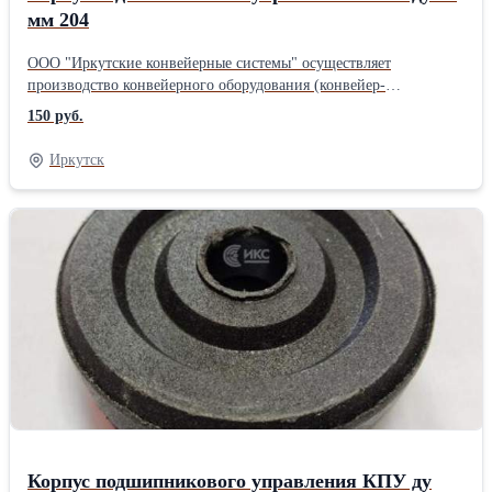
мм 204
ООО "Иркутские конвейерные системы" осуществляет
производство конвейерного оборудования (конвейер-
транспортёр, конвейерные ролики, роликоопоры, рольганги,
150 руб.
натяжные барабаны), резьбовых шпилек и анкерных болтов.
Подшипники используются в редукторах для подъёмных
Иркутск
механизмов, в редукторах антенных систем, в конвейерных
системах и др. Купить корпус подшипникового узла в Иркутске,
вы можете любым удобным для Вас способом. В наличии КПУ с
диаметром 76, 89, 102, 108, 127, 133, 159 мм.Производитель:
Ф.Б.Р.Ж
Корпус подшипникового управления КПУ ду