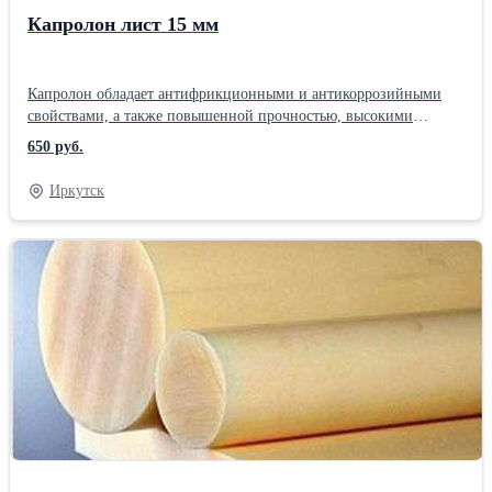
Капролон лист 15 мм
Капролон обладает антифрикционными и антикоррозийными
свойствами, а также повышенной прочностью, высокими
свойствами поглощения шумов. В наличии листы размером 1*1
650 руб.
м, толщины 10/15/20/30/50 мм. Более подробную информацию
можете посмотреть на оф. сайте компании актив-торг.ру Наша
Иркутск
компания осуществляет поставки товаров производственно-
технического назначения. На складе в Иркутске имеются:
Пластиковые емкости и металлические бочки, огнеупорные
материалы, полимерные материалы, промышленная химия,
резинотехнические изделия, теплоизоляционные материалы.
Отгрузка день в день! Оплата безналичным и наличным
способом, банковский перевод. Работаем с любыми
транспортными компаниями, по всей РФ.Форма поставляемого
сырья: Лист