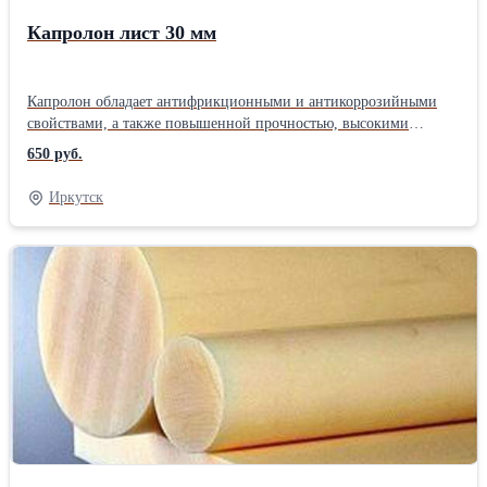
Капролон лист 30 мм
Капролон обладает антифрикционными и антикоррозийными
свойствами, а также повышенной прочностью, высокими
свойствами поглощения шумов. В наличии листы размером 1*1
650 руб.
м, толщины 10/15/20/30/50 мм. Более подробную информацию
можете посмотреть на оф. сайте компании актив-торг.ру Наша
Иркутск
компания осуществляет поставки товаров производственно-
технического назначения. На складе в Иркутске имеются:
Пластиковые емкости и металлические бочки, огнеупорные
материалы, полимерные материалы, промышленная химия,
резинотехнические изделия, теплоизоляционные материалы.
Отгрузка день в день! Оплата безналичным и наличным
способом, банковский перевод. Работаем с любыми
транспортными компаниями, по всей РФ.Форма поставляемого
сырья: Лист