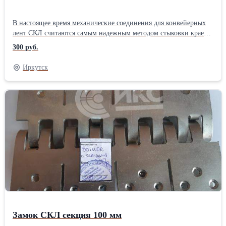
В настоящее время механические соединения для конвейерных
лент СКЛ считаются самым надежным методом стыковки краев
лент. Наше предприятие специализируется на изготовлении
300 руб.
механических соединений разъемных шарнирных. Наши замки
СКЛ подходят для транспортерных лент с толщиной 8 …15 мм.
Иркутск
Секции длинной 100 и 200 мм. Изготавливаем любой объем в
самые кротчайшие сроки. К преимуществам использование
механического способа стыковки можно отнести: - требуется
минимум времени на проведение ремонта; -работы можно
проводит при любых погодных условиях; -не требуется, каких
либо определенных навыков; Вам необходимы механические
соединения для конвейерных лент, тогда скорее набирайте номер
отдела продаж для более подробной консультации: 8 (3952) 727-
900, 727-901... E-mail: 727900@bk.ruПроизводитель:
Собственное производство Тип: Замок для конвейерных лент
Замок СКЛ секция 100 мм