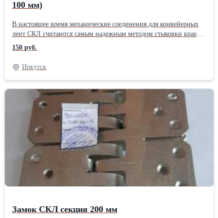
100 мм)
В настоящее время механические соединения для конвейерных
лент СКЛ считаются самым надежным методом стыковки краев
лент. Наше предприятие специализируется на изготовлении
150 руб.
механических соединений разъемных шарнирных. Наши замки
СКЛ подходят для транспортерных лент с толщиной 8 …15 мм.
Иркутск
Секции длинной 100 и 200 мм. Изготавливаем любой объем в
самые кротчайшие сроки. К преимуществам использование
механического способа стыковки можно отнести: - требуется
минимум времени на проведение ремонта; -работы можно
проводит при любых погодных условиях; -не требуется, каких
либо определенных навыков; Вам необходимы механические
соединения для конвейерных лент, тогда скорее набирайте номер
отдела продаж для более подробной консультации: 8 (3952) 727-
900, 727-901... E-mail: 727900@bk.ruПроизводитель:
Собственное производство
Замок СКЛ секция 200 мм