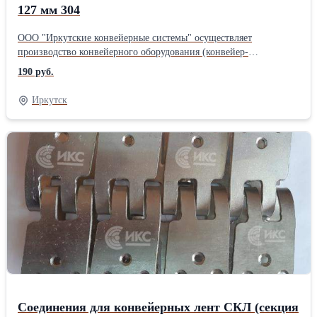
127 мм 304
ООО "Иркутские конвейерные системы" осуществляет
производство конвейерного оборудования (конвейер-
транспортёр, конвейерные ролики, роликоопоры, рольганги,
190 руб.
натяжные барабаны), резьбовых шпилек и анкерных болтов.
Подшипники используются в редукторах для подъёмных
Иркутск
механизмов, в редукторах антенных систем, в конвейерных
системах и др. Купить корпус подшипникового узла в Иркутске,
вы можете любым удобным для Вас способом. В наличии КПУ с
диаметром 76, 89, 102, 108, 127, 133, 159 мм.Производитель:
Ф.Б.Р.Ж
Соединения для конвейерных лент СКЛ (секция