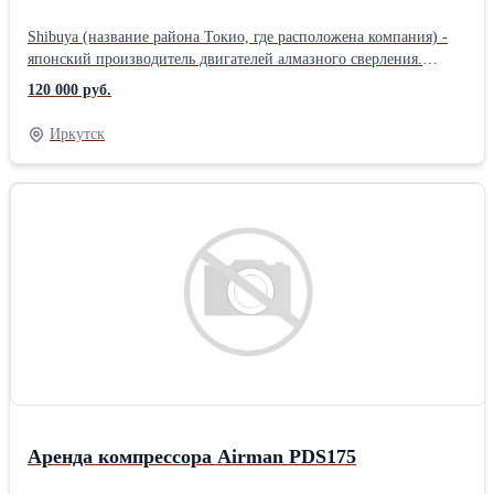
Shibuya (название района Токио, где расположена компания) -
японский производитель двигателей алмазного сверления.
Shibuya выпускает двигатели по собственным разработкам.
120 000 руб.
Японцы делают это лучше всех. На современном рынке
оборудования для алмазного сверления, Shibuya - это
Иркутск
единственный производитель, который выпускает однофазные
моторы с диаметром сверления до 600мм, при этом крайние
диаметры, анонсируемые компанией, не являются фикцией и
моторы могут работать на них в регулярном режиме. При этом
моторы до 400мм и 600мм, работают также эффективно и на
малых диаметрах из-за того, что их редукторы имеют широкий
диапазон скоростей. Если необходима алмазная установка для
профессионального сверления железобетона, то Shibuya - это то,
что нужно. В диапазоне от 50 до 600 мм Shibuya имеет самое
лучшее сочетание цена — качество! ХОТЯ НЕТ КАЧЕСТВО
ЗНАЧИТЕЛЬНО ВЫШЕ!!!Производитель: Hakken Длина: 1 см
Ширина: 1 см Высота: 1 см Вес: 1 кг
Аренда компрессора Airman PDS175