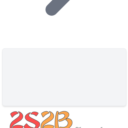
брутто 1010/1220кгВид: Листогибочный Артикул: 373301
Производитель: STALEX Масса нетто/брутто: 1010/1220кг
Рабочая длина (мм): 2020 Толщина листа (мм): 2.0 Габариты
упаковки (ДхШхВ): 2800х710х1500 мм Толщина гибочной
балки: 20 мм Угол гибки: 0-135?