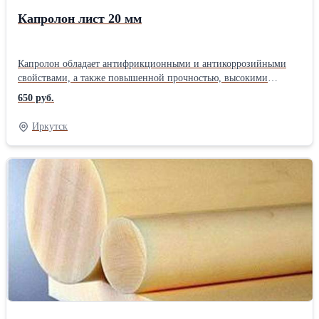
Капролон лист 20 мм
Капролон обладает антифрикционными и антикоррозийными
свойствами, а также повышенной прочностью, высокими
свойствами поглощения шумов. В наличии листы размером 1*1
650 руб.
м, толщины 10/15/20/30/50 мм. Более подробную информацию
можете посмотреть на оф. сайте компании актив-торг.ру Наша
Иркутск
компания осуществляет поставки товаров производственно-
технического назначения. На складе в Иркутске имеются:
Пластиковые емкости и металлические бочки, огнеупорные
материалы, полимерные материалы, промышленная химия,
резинотехнические изделия, теплоизоляционные материалы.
Отгрузка день в день! Оплата безналичным и наличным
способом, банковский перевод. Работаем с любыми
транспортными компаниями, по всей РФ.Форма поставляемого
сырья: Лист