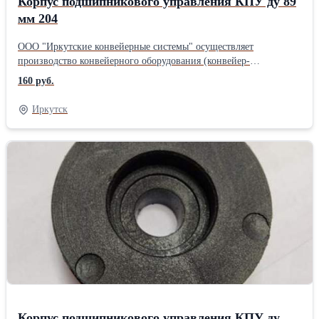
Корпус подшипникового управления КПУ ду 89
мм 204
ООО "Иркутские конвейерные системы" осуществляет
производство конвейерного оборудования (конвейер-
транспортёр, конвейерные ролики, роликоопоры, рольганги,
160 руб.
натяжные барабаны), резьбовых шпилек и анкерных болтов.
Подшипники используются в редукторах для подъёмных
Иркутск
механизмов, в редукторах антенных систем, в конвейерных
системах и др. Купить корпус подшипникового узла в Иркутске,
вы можете любым удобным для Вас способом. В наличии КПУ с
диаметром 76, 89, 102, 108, 127, 133, 159 мм.Производитель:
Ф.Б.Р.Ж
Корпус подшипникового управления КПУ ду