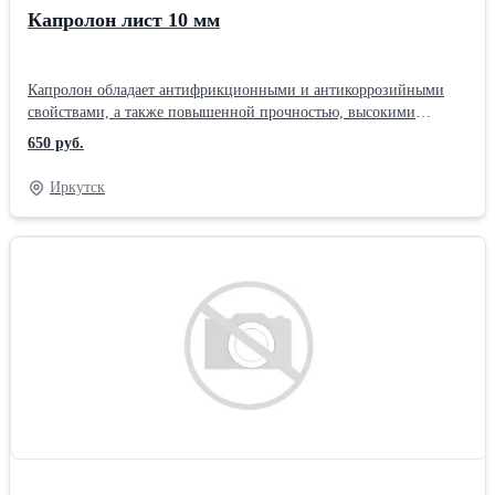
Капролон лист 10 мм
Капролон обладает антифрикционными и антикоррозийными
свойствами, а также повышенной прочностью, высокими
свойствами поглощения шумов. В наличии листы размером 1*1
650 руб.
м, толщины 10/15/20/30/50 мм. Более подробную информацию
можете посмотреть на оф. сайте компании актив-торг.ру Наша
Иркутск
компания осуществляет поставки товаров производственно-
технического назначения. На складе в Иркутске имеются:
Пластиковые емкости и металлические бочки, огнеупорные
материалы, полимерные материалы, промышленная химия,
резинотехнические изделия, теплоизоляционные материалы.
Отгрузка день в день! Оплата безналичным и наличным
способом, банковский перевод. Работаем с любыми
транспортными компаниями, по всей РФ.Форма поставляемого
сырья: Лист