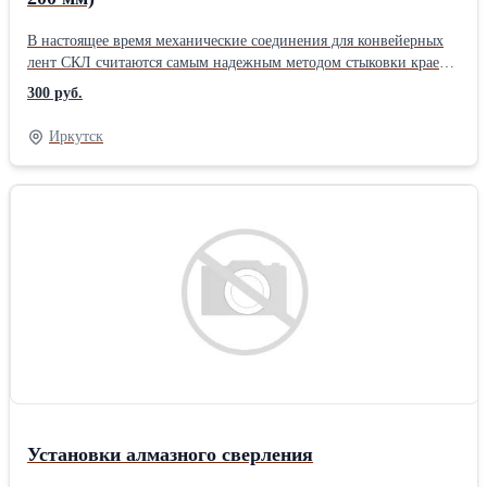
В настоящее время механические соединения для конвейерных
лент СКЛ считаются самым надежным методом стыковки краев
лент. Наше предприятие специализируется на изготовлении
300 руб.
механических соединений разъемных шарнирных. Наши замки
СКЛ подходят для транспортерных лент с толщиной 8 …15 мм.
Иркутск
Секции длинной 100 и 200 мм. Изготавливаем любой объем в
самые кротчайшие сроки. К преимуществам использование
механического способа стыковки можно отнести: - требуется
минимум времени на проведение ремонта; -работы можно
проводит при любых погодных условиях; -не требуется, каких
либо определенных навыков; Вам необходимы механические
соединения для конвейерных лент, тогда скорее набирайте номер
отдела продаж для более подробной консультации: 8 (3952) 727-
900, 727-901... E-mail: 727900@bk.ruПроизводитель:
Собственное производство
Установки алмазного сверления