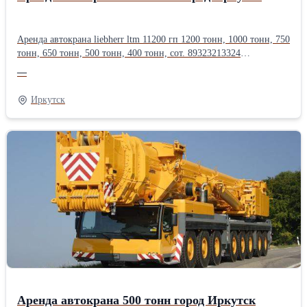
Аренда автокрана liebherr ltm 11200 гп 1200 тонн, 1000 тонн, 750
тонн, 650 тонн, 500 тонн, 400 тонн, сот. 89323213324
грузоподъёмностью 100, 120, 130, 160, 200, 250, 300, 350, 400,
—
500, 600, 750 тонн, длина стрелы до 200 метров.Оперативная
подача техники, опыт монтажа тяжеловесного оборудования в
Иркутск
нефтегазовой, энергетической, химической, металлургической
промышленности.Производитель: Liebherr
Аренда автокрана 500 тонн город Иркутск