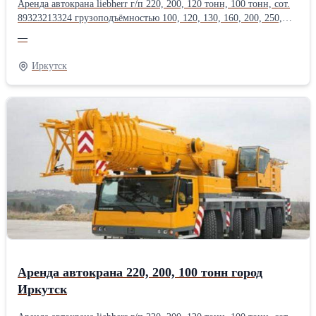
Аренда автокрана liebherr г/п 220, 200, 120 тонн, 100 тонн, сот.
89323213324 грузоподъёмностью 100, 120, 130, 160, 200, 250,
300, 350, 400, 500, 600, 750 тонн, длина стрелы до 200
—
метров.Оперативная подача техники, опыт монтажа
тяжеловесного оборудования в нефтегазовой, энергетической,
Иркутск
химической, металлургической
промышленности.Производитель: Liebherr
Аренда автокрана 220, 200, 100 тонн город
Иркутск