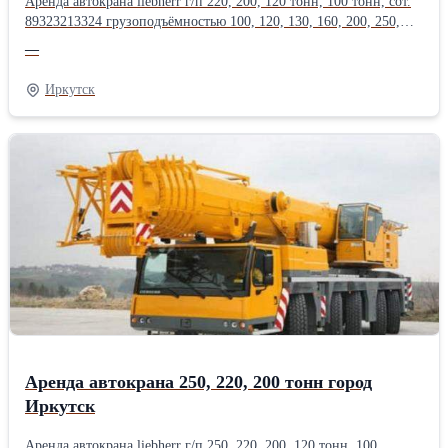
Аренда автокрана liebherr г/п 220, 200, 120 тонн, 100 тонн, сот.
89323213324 грузоподъёмностью 100, 120, 130, 160, 200, 250,
300, 350, 400, 500, 600, 750 тонн, длина стрелы до 200
—
метров.Оперативная подача техники, опыт монтажа
тяжеловесного оборудования в нефтегазовой, энергетической,
Иркутск
химической, металлургической
промышленности.Производитель: Liebherr
Аренда автокрана 250, 220, 200 тонн город
Иркутск
Аренда автокрана liebherr г/п 250, 220, 200, 120 тонн, 100