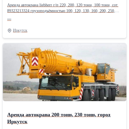
Аренда автокрана liebherr г/п 220, 200, 120 тонн, 100 тонн, сот.
89323213324 грузоподъёмностью 100, 120, 130, 160, 200, 250,
300, 350, 400, 500, 600, 750 тонн, длина стрелы до 200
—
метров.Оперативная подача техники, опыт монтажа
тяжеловесного оборудования в нефтегазовой, энергетической,
Иркутск
химической, металлургической
промышленности.Производитель: Liebherr
Аренда автокрана 200 тонн, 230 тонн, город
Иркутск