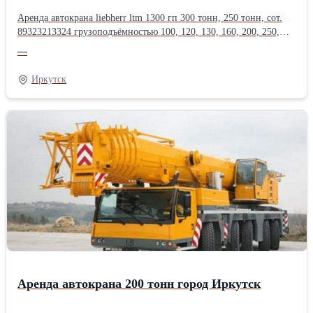
Аренда автокрана liebherr ltm 1300 гп 300 тонн, 250 тонн, сот.
89323213324 грузоподъёмностью 100, 120, 130, 160, 200, 250,
300, 350, 400, 500, 600, 750 тонн, длина стрелы до 200
—
метров.Оперативная подача техники, опыт монтажа
тяжеловесного оборудования в нефтегазовой, энергетической,
Иркутск
химической, металлургической
промышленности.Производитель: Liebherr
Аренда автокрана 200 тонн город Иркутск