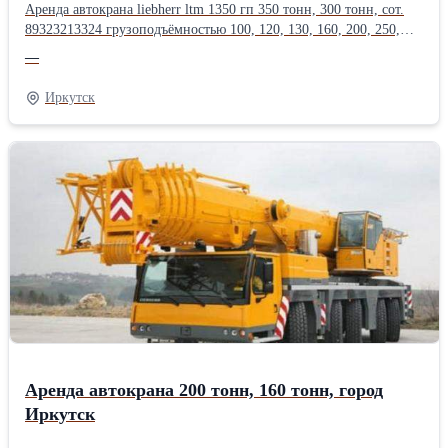
Аренда автокрана liebherr ltm 1350 гп 350 тонн, 300 тонн, сот.
89323213324 грузоподъёмностью 100, 120, 130, 160, 200, 250,
300, 350, 400, 500, 600, 750 тонн, длина стрелы до 200
—
метров.Оперативная подача техники, опыт монтажа
тяжеловесного оборудования в нефтегазовой, энергетической,
Иркутск
химической, металлургической
промышленности.Производитель: Liebherr
Аренда автокрана 200 тонн, 160 тонн, город
Иркутск