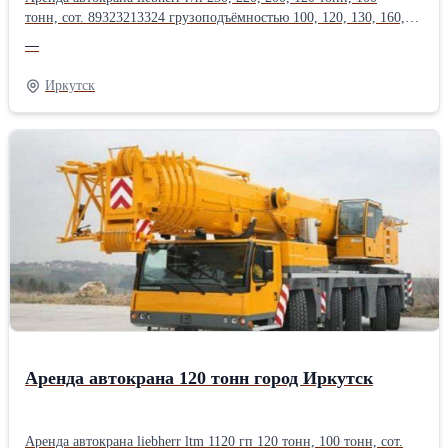
тонн, сот. 89323213324 грузоподъёмностью 100, 120, 130, 160,
200, 250, 300, 350, 400, 500, 600, 750 тонн, длина стрелы до 200
—
метров.Оперативная подача техники, опыт монтажа
тяжеловесного оборудования в нефтегазовой, энергетической,
Иркутск
химической, металлургической
промышленности.Производитель: Liebherr
Аренда автокрана 120 тонн город Иркутск
Аренда автокрана liebherr ltm 1120 гп 120 тонн, 100 тонн, сот.