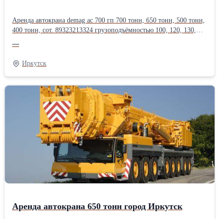
Аренда автокрана demag ac 700 гп 700 тонн, 650 тонн, 500 тонн,
400 тонн, сот. 89323213324 грузоподъёмностью 100, 120, 130,
160, 200, 250, 300, 350, 400, 500, 600, 750 тонн, длина стрелы до
—
200 метров.Оперативная подача техники, опыт монтажа
тяжеловесного оборудования в нефтегазовой, энергетической,
Иркутск
химической, металлургической
промышленности.Производитель: Liebherr
Аренда автокрана 650 тонн город Иркутск