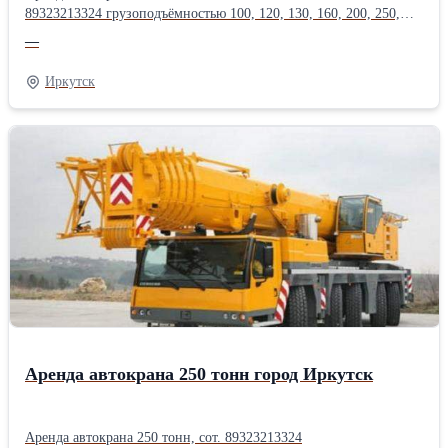
89323213324 грузоподъёмностью 100, 120, 130, 160, 200, 250,
300, 350, 400, 500, 600, 750 тонн, длина стрелы до 200
—
метров.Оперативная подача техники, опыт монтажа
тяжеловесного оборудования в нефтегазовой, энергетической,
Иркутск
химической, металлургической
промышленности.Производитель: Liebherr
Аренда автокрана 250 тонн город Иркутск
Аренда автокрана 250 тонн, сот. 89323213324