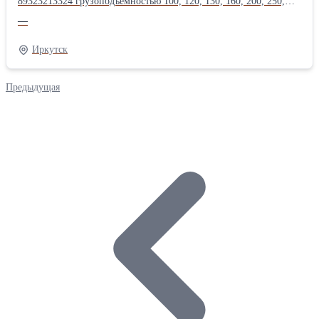
89323213324 грузоподъёмностью 100, 120, 130, 160, 200, 250,
300, 350, 400, 500, 600, 750 тонн, длина стрелы до 200
—
метров.Оперативная подача техники, опыт монтажа
тяжеловесного оборудования в нефтегазовой, энергетической,
Иркутск
химической, металлургической
промышленности.Производитель: Liebherr
Предыдущая