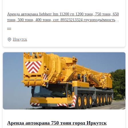
Аренда автокрана liebherr ltm 11200 гп 1200 тонн, 750 тонн, 650
тонн, 500 тонн, 400 тонн, сот. 89323213324 грузоподъёмностью
100, 120, 130, 160, 200, 250, 300, 350, 400, 500, 600, 750 тонн,
—
длина стрелы до 200 метров.Оперативная подача техники, опыт
монтажа тяжеловесного оборудования в нефтегазовой,
Иркутск
энергетической, химической, металлургической
промышленности.Производитель: Liebherr
Аренда автокрана 750 тонн город Иркутск