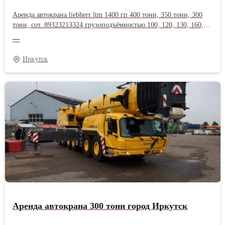
Аренда автокрана liebherr ltm 1400 гп 400 тонн, 350 тонн, 300
тонн, сот. 89323213324 грузоподъёмностью 100, 120, 130, 160,
200, 250, 300, 350, 400, 500, 600, 750 тонн, длина стрелы до 200
—
метров.Оперативная подача техники, опыт монтажа
тяжеловесного оборудования в нефтегазовой, энергетической,
Иркутск
химической, металлургической
промышленности.Производитель: Liebherr
Аренда автокрана 300 тонн город Иркутск