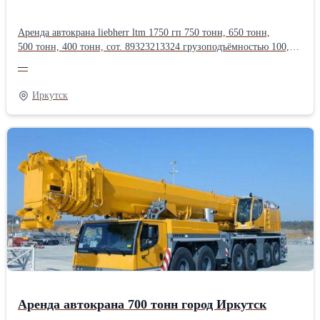
Аренда автокрана liebherr ltm 1750 гп 750 тонн, 650 тонн,
500 тонн, 400 тонн, сот. 89323213324 грузоподъёмностью 100,
120, 130, 160, 200, 250, 300, 350, 400, 500, 600, 750 тонн, длина
—
стрелы до 200 метров.Оперативная подача техники, опыт
монтажа тяжеловесного оборудования в нефтегазовой,
Иркутск
энергетической, химической, металлургической
промышленности.Производитель: Liebherr
Аренда автокрана 700 тонн город Иркутск