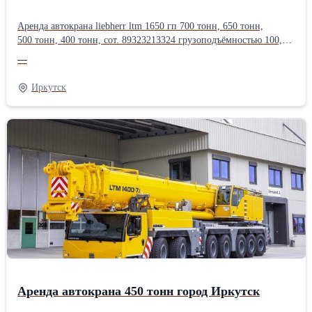
Аренда автокрана liebherr ltm 1650 гп 700 тонн, 650 тонн,
500 тонн, 400 тонн, сот. 89323213324 грузоподъёмностью 100,
120, 130, 160, 200, 250, 300, 350, 400, 500, 600, 750 тонн, длина
—
стрелы до 200 метров.Оперативная подача техники, опыт
монтажа тяжеловесного оборудования в нефтегазовой,
Иркутск
энергетической, химической, металлургической
промышленности.Производитель: Liebherr
Аренда автокрана 450 тонн город Иркутск