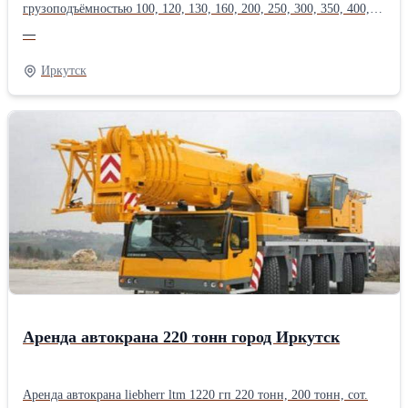
грузоподъёмностью 100, 120, 130, 160, 200, 250, 300, 350, 400,
500, 600, 750 тонн, длина стрелы до 200 метров.Оперативная
—
подача техники, опыт монтажа тяжеловесного оборудования в
нефтегазовой, энергетической, химической, металлургической
Иркутск
промышленности.Производитель: Liebherr
Аренда автокрана 220 тонн город Иркутск
Аренда автокрана liebherr ltm 1220 гп 220 тонн, 200 тонн, сот.