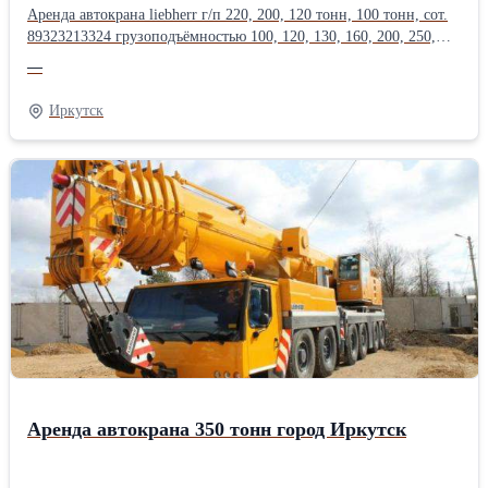
Аренда автокрана liebherr г/п 220, 200, 120 тонн, 100 тонн, сот.
89323213324 грузоподъёмностью 100, 120, 130, 160, 200, 250,
300, 350, 400, 500, 600, 750 тонн, длина стрелы до 200
—
метров.Оперативная подача техники, опыт монтажа
тяжеловесного оборудования в нефтегазовой, энергетической,
Иркутск
химической, металлургической
промышленности.Производитель: Liebherr
Аренда автокрана 350 тонн город Иркутск