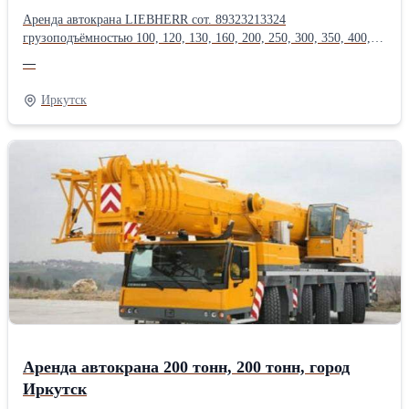
Аренда автокрана LIEBHERR сот. 89323213324
грузоподъёмностью 100, 120, 130, 160, 200, 250, 300, 350, 400,
500, 600, 750 тонн, длина стрелы до 200 метров.Оперативная
—
подача техники, опыт монтажа тяжеловесного оборудования в
нефтегазовой, энергетической, химической, металлургической
Иркутск
промышленности.Производитель: Liebherr
Аренда автокрана 200 тонн, 200 тонн, город
Иркутск