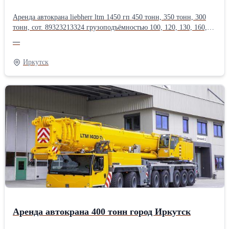
Аренда автокрана liebherr ltm 1450 гп 450 тонн, 350 тонн, 300
тонн, сот. 89323213324 грузоподъёмностью 100, 120, 130, 160,
200, 250, 300, 350, 400, 500, 600, 750 тонн, длина стрелы до 200
—
метров.Оперативная подача техники, опыт монтажа
тяжеловесного оборудования в нефтегазовой, энергетической,
Иркутск
химической, металлургической
промышленности.Производитель: Liebherr
Аренда автокрана 400 тонн город Иркутск