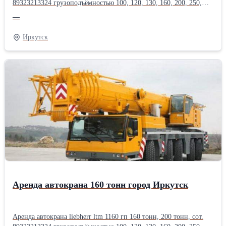
89323213324 грузоподъёмностью 100, 120, 130, 160, 200, 250,
300, 350, 400, 500, 600, 750 тонн, длина стрелы до 200
—
метров.Оперативная подача техники, опыт монтажа
тяжеловесного оборудования в нефтегазовой, энергетической,
Иркутск
химической, металлургической
промышленности.Производитель: Liebherr
Аренда автокрана 160 тонн город Иркутск
Аренда автокрана liebherr ltm 1160 гп 160 тонн, 200 тонн, сот.