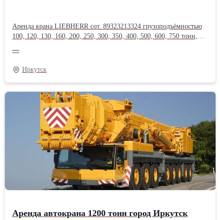
Аренда крана LIEBHERR сот. 89323213324 грузоподъёмностью
100, 120, 130, 160, 200, 250, 300, 350, 400, 500, 600, 750 тонн,
длина стрелы до 200 метров.Оперативная подача техники, опыт
—
монтажа тяжеловесного оборудования в нефтегазовой,
энергетической, химической, металлургической
Иркутск
промышленности.Производитель: Liebherr
Аренда автокрана 1200 тонн город Иркутск