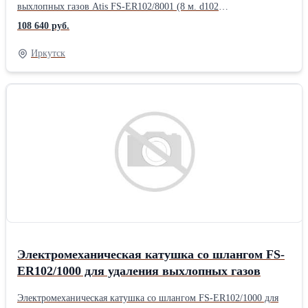
выхлопных газов Atis FS-ER102/8001 (8 м. d102
мм)Изготавливаются из стальных листов с финишным
108 640 руб.
покрытием из алюминиевого сплава. Оснащаются
электрическим механизмом возврата для сматывания шланга. В
Иркутск
комплект поставки входит: * Шланг из термостойкого
армированного эластомера (TPE); * Резиновое газоприемное
сопло с рукояткой; * Cтопор и салазки для
крепления.Производитель: Atis Высота катушки, мм: 750-830
Диаметр сопла, мм: 120 Диаметр шланга, мм: 102 Длина
катушки, мм: 1155 Длина шланга, м: 8 Максимальная
температура, °: 200
Электромеханическая катушка со шлангом FS-
ER102/1000 для удаления выхлопных газов
Электромеханическая катушка со шлангом FS-ER102/1000 для