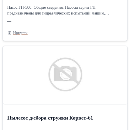
Насос ГН-500. Общие сведения. Насосы серии ГН
предназначены для гидравлических испытаний машин,
механизмов, трубопроводов, для питания котлов небольшой
—
производительности. Технические характеристики:
Максимальное давление (первая/вторая ступень), атм 1/500
Иркутск
Подача за двойной ход (первая ступень), л 0,175 Подача за
двойной ход (вторая ступень), л 0,007 Усилие на рукоятке, кгс 20
Масса, кг 18,4 Габаритные и присоединительные размеры.
Пылесос д/сбора стружки Корвет-61