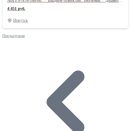
Atis FS-N76-160/80. * Входное отверстие: 160/80мм. * Диаметр
шланга: 76 мм. * Максимальная рабочая температура: 180
4 451 руб.
сПроизводитель: Atis Входное отверстие, мм: 160/80
Максимальная температура, °С: 180 Посадка шланга, мм: 76
Иркутск
Предыдущая