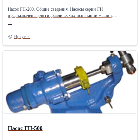
Насос ГН-200. Общие сведения. Насосы серии ГН
предназначены для гидравлических испытаний машин,
механизмов, трубопроводов, для питания котлов небольшой
—
производительности. Технические характеристики:
Максимальное давление (первая/вторая ступень), атм 1/200
Иркутск
Подача за двойной ход (первая ступень), л 0,175 Подача за
двойной ход (вторая ступень), л 0,015 Усилие на рукоятке, кгс 20
Масса, кг 18,4 Габаритные и присоединительные размеры.
Насос ГН-500