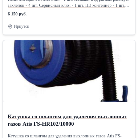
заклепок - 4 шт. Сервисный ключ - 1 шт. ПЭ контейнер - 1 шт.
Описание Алюминиевый корпус, хром-молибденовые рукоятки с
6 150 руб.
двухцветными накладками. Кожух для захватов выполнен из
хром-ванадиевой стали, а сами захваты из стали марки SCM435.
Иркутск
Оснащен ПЭ контейнером для сбора стержней, а также секцией
для хранения насадок и монтажного ключа. Размеры: 3.2 мм
(1/8"); 4.0 мм (5/32"); 4.8 мм (3/16"); 6.4 мм (1/4"). Общая длина:
325 мм.Производитель: JTC
Катушка со шлангом для удаления выхлопных
газов Atis FS-HR102/10000
Катушка со шлангом для удаления выхлопных газов Atis FS-