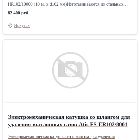
HR102/10000 (10 м. х d102 мм)Изготавливаются из стальных
листов с финишным покрытием из алюминиевого сплава.
82 400 руб.
Оснащаются механической пружиной возврата для сматывания
шланга. В комплект поставки входит: * Шланг из
Иркутск
термостойкого армированного эластомера (TPE); * Резиновое
газоприемное сопло с рукояткой; * Cтопор и салазки для
крепления.Производитель: Atis Высота катушки, мм: 750-830
Диаметр сопла, мм: 120 Диаметр шланга, мм: 102 Длина
катушки, мм: 900 Длина шланга, м: 10 Максимальная
температура, °: 200
Электромеханическая катушка со шлангом для
удаления выхлопных газов Atis FS-ER102/8001
Электромеханическая катушка со шлангом для удаления