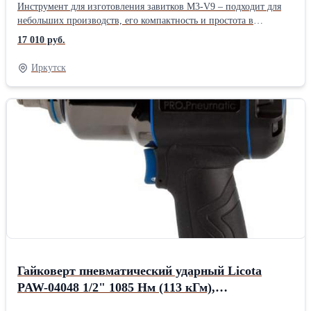
Инструмент для изготовления завитков M3-V9 – подходит для
небольших производств, его компактность и простота в
использовании, отлично подойдут для начинающих
17 010 руб.
кузнецов.Производитель: BlackSmith Видео:
Https://www.youtube.com/embed/iYNRBra8a2w
Иркутск
Гайковерт пневматический ударный Licota
PAW-04048 1/2" 1085 Нм (113 кГм),
композитный