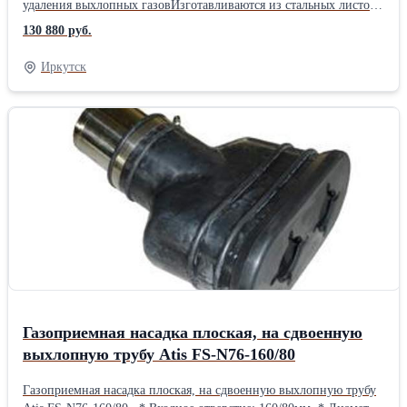
удаления выхлопных газовИзготавливаются из стальных листов
с финишным покрытием из алюминиевого сплава. Оснащаются
130 880 руб.
электрическим механизмом возврата для сматывания шланга. В
комплект поставки входит: * Шланг из термостойкого
Иркутск
армированного эластомера (TPE); * Резиновое газоприемное
сопло с рукояткой; * Cтопор и салазки для
крепления.Производитель: Atis Высота катушки, мм: 750-830
Диаметр сопла, мм: 120 Диаметр шланга, мм: 102 Длина
катушки, мм: 1155 Длина шланга, м: 10 Максимальная
температура, °: 200
Газоприемная насадка плоская, на сдвоенную
выхлопную трубу Atis FS-N76-160/80
Газоприемная насадка плоская, на сдвоенную выхлопную трубу