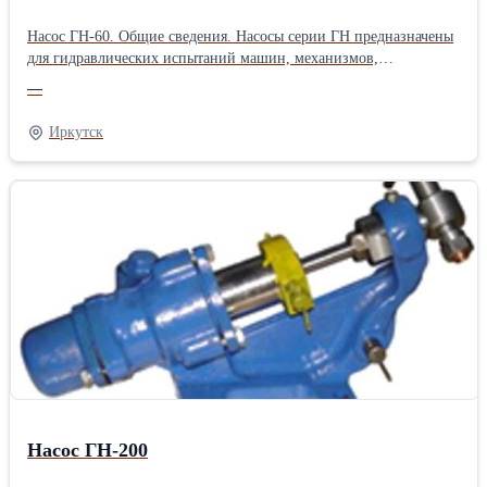
Насос ГН-60. Общие сведения. Насосы серии ГН предназначены
для гидравлических испытаний машин, механизмов,
трубопроводов, для питания котлов небольшой
—
производительности. Технические характеристики:
Максимальное давление, атм 60 Подача за двойной ход (первая
Иркутск
ступень), л 0,045 Подача за двойной ход (вторая ступень), л -
Усилие на рукоятке, кгс 20 Масса, кг 12,3 Габаритные и
присоединительные размеры.
Насос ГН-200