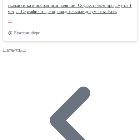
тканая сетка в постоянном наличии. Осуществляем продажу от 1
метра. Сертификаты, сопроводительные документы. Есть
дополнительная упаковка для отдаленных районов доставки.
—
Получить более полную информацию Вы можете на нашем сайте
http://pt096.ru или отправив свой заказ на почту zakaz@pt096.ru
Екатеринбург
Предыдущая