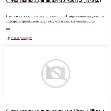
Сетка сварная для вольера 20х20х1,2 (1х30 м.)
Сварная сетка в постоянном наличии. Осуществляем продажу от
1 метра. Сертификаты, сопроводительные документы. Есть
дополнительная упаковка для отдаленных районов доставки.
—
Получить более полную информацию Вы можете на нашем сайте
http://pt096.ru или отправив свой заказ на почту zakaz@pt096.ru
Екатеринбург
Сетка сварная оцинкованная яч.50мм. х 50мм. х