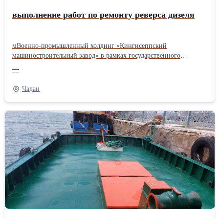
выполнение работ по ремонту реверса дизеля
мВоенно-промышленный холдинг «Кингисеппский
машиностроительный завод» в рамках государственного
контракта выполнит работы по ремонту реверса дизеля типа
—
М401Б. Реверсивная муфта позволяет: Отключать редуктор от
двигателя после запуска, чтобы избежать лишних механических
Чадан
потерь, шумов и вибраций. Вновь входить в зацепление после
остановки двигателя, и система готова к очередному пуску
дизеля. Военно-промышленный холдинг «Кингисеппский
машиностроительный завод» обладает собственными
производственными площадями, оснащёнными современным
технологическим оборудованием, складами запасных частей,
технической документацией, позволяющими выполнять
своевременное и качественное техническое обслуживание и
ремонт дизельных двигателей, как в нашей сервисной зоне, так
и с выездом по всей России. Предприятие сертифицировано по
системе менеджмента качества ИСО 9001-2008 (ISO 9001:2008),
имеет все необходимые лицензии и сертификаты. Контроль
качества выполнения работ осуществляет ОТК предприятия и