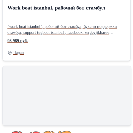
аккредитованное ВП МО РФ. 78123185204
Work boat istanbul, рабочий бот стамбул
"work boat istanbul", рабочий бот стамбул, буксир поддержки
стамбул, support tugboat istanbul , facebook: sergeyjikharev
#Tugboat_for_sale #Service_vessel #Supply_delivery Tugboat with
98 989 руб.
crane available for sale 🌊 Locations: Istanbul, Izmail, Reni, Vilkovo,
Odesa, Mykolaiv, Kherson Services: vessel towing, supply delivery,
Чадан
service boat operations 📞 Contact: +90 531 4262312 ✉️ Email:
serjih@yahoo.com | serjih06@gmail.com #ship_repair_Istanbul
#hydraulic_service рабочий буксир стамбул, буксир поддержки
турция, портовый буксир продам, где купить швартовный
буксир? [support tugboat] @istanbul_offer “support work boat”,
+support +work +boat +mooring +boat , +support +boat for sale at
istanbul , new [mooring_work_boat], [support_tugboat]
#где_купить_буксирное_судно? [где купить буксирующее судно?]
“где купить морской буксир?” где купить +речной +буксир?
#где_купить_река_море_буксир? [Купить где купить буксирное
судно?] “где купить буксирующее судно?” #где_купить_морской
_буксир? #где_купить_речной_буксир?
[где_купить_река_море_буксир?] в Стамбуле